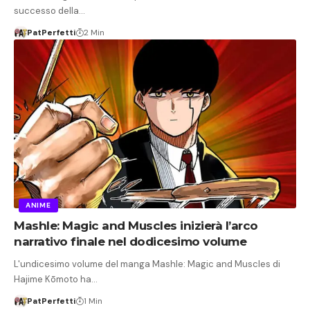
successo della…
PatPerfetti
2 Min
ANIME
Mashle: Magic and Muscles inizierà l’arco
narrativo finale nel dodicesimo volume
L'undicesimo volume del manga Mashle: Magic and Muscles di
Hajime Kōmoto ha…
PatPerfetti
1 Min