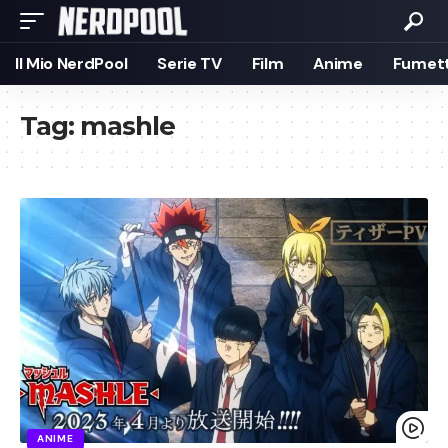
Il Mio NerdPool
Serie TV
Film
Anime
Fumett
Tag:
mashle
ANIME