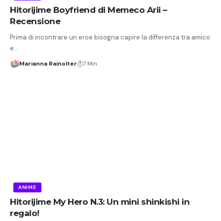
Hitorijime Boyfriend di Memeco Arii –
Recensione
Prima di incontrare un eroe bisogna capire la differenza tra amico
e…
Marianna Rainolter
7 Min
ANIME
Hitorijime My Hero N.3: Un mini shinkishi in
regalo!