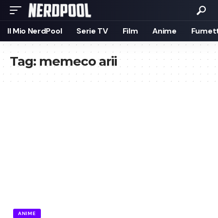
Il Mio NerdPool
Serie TV
Film
Anime
Fumett
Tag:
memeco arii
ANIME