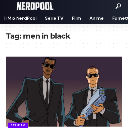
Il Mio NerdPool
Serie TV
Film
Anime
Fumett
Tag:
men in black
SERIE TV