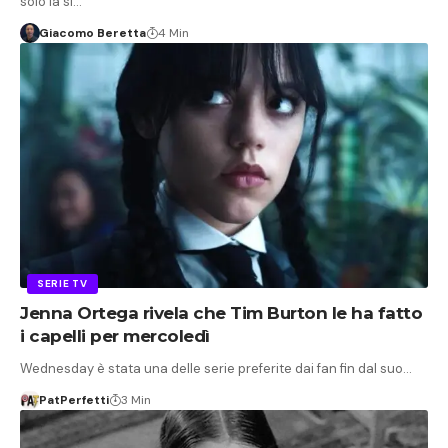
solo la si…
Giacomo Beretta
4 Min
SERIE TV
Jenna Ortega rivela che Tim Burton le ha fatto
i capelli per mercoledì
Wednesday è stata una delle serie preferite dai fan fin dal suo…
PatPerfetti
3 Min