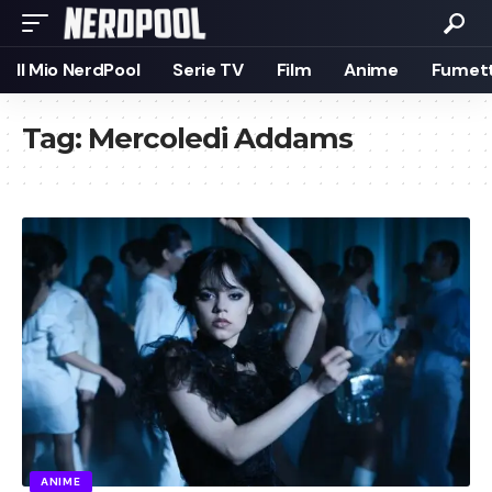
Il Mio NerdPool
Serie TV
Film
Anime
Fumett
Tag:
Mercoledi Addams
ANIME