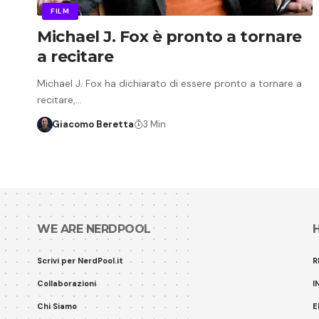
FILM
Michael J. Fox è pronto a tornare
a recitare
Michael J. Fox ha dichiarato di essere pronto a tornare a
recitare,…
Giacomo Beretta
3 Min
WE ARE NERDPOOL
Scrivi per NerdPool.it
R
Collaborazioni
I
Chi Siamo
E