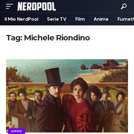
Il Mio NerdPool
Serie TV
Film
Anime
Fumett
Tag:
Michele Riondino
ANIME