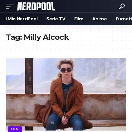
Il Mio NerdPool
Serie TV
Film
Anime
Fumett
Tag:
Milly Alcock
FILM