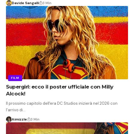
Davide Sangalli
3 Min
FILM
Supergirl: ecco il poster ufficiale con Milly
Alcock!
Il prossimo capitolo dell'era DC Studios inizierà nel 2026 con
l'arrivo di…
Aimizzle
3 Min