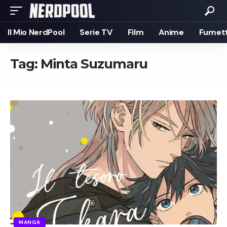
Il Mio NerdPool
Serie TV
Film
Anime
Fumett
Tag:
Minta Suzumaru
MANGA