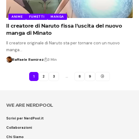
ANIME
FUMETTI
MANGA
Il creatore di Naruto fissa l’uscita del nuovo
manga di Minato
Il creatore originale di Naruto sta per tornare con un nuovo
manga…
Raffaele Ramirez
3 Min
1
2
3
…
8
9
WE ARE NERDPOOL
Scrivi per NerdPool.it
Collaborazioni
Chi Siamo