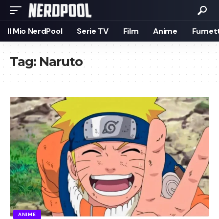
Il Mio NerdPool
Serie TV
Film
Anime
Fumett
Tag:
Naruto
ANIME