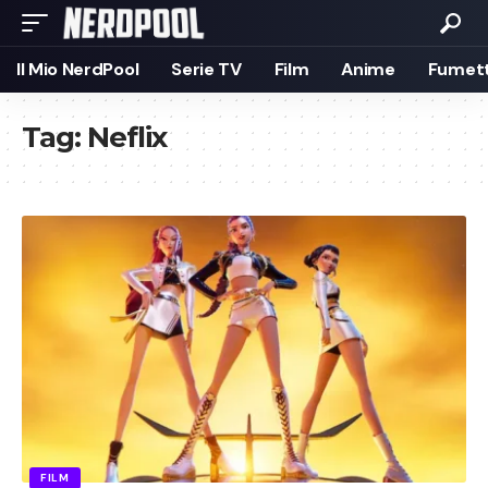
Il Mio NerdPool
Serie TV
Film
Anime
Fumett
Tag:
Neflix
FILM