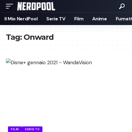
Il Mio NerdPool
Serie TV
Film
Anime
Fumett
Tag:
Onward
FILM
SERIE TV