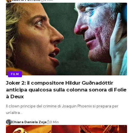
FILM
Joker 2: il compositore Hildur Guðnadóttir
anticipa qualcosa sulla colonna sonora di Folie
à Deux
Il clown principe del crimine di Joaquin Phoenix si prepara per
un'altra…
Chiara Daniela Zoja
3 Min