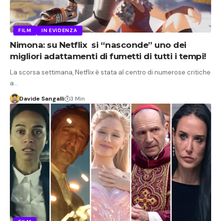
FILM
IN EVIDENZA
Nimona: su Netflix si “nasconde” uno dei
migliori adattamenti di fumetti di tutti i tempi!
La scorsa settimana, Netflix è stata al centro di numerose critiche
a…
Davide Sangalli
3 Min