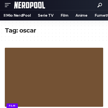
Il Mio NerdPool
Serie TV
Film
Anime
Fumett
Tag:
oscar
FILM