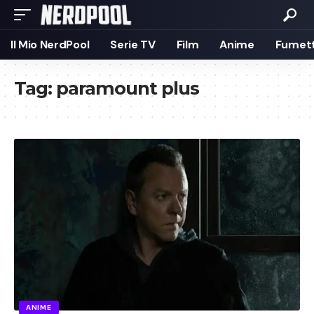
Il Mio NerdPool
Serie TV
Film
Anime
Fumett
Tag:
paramount plus
ANIME