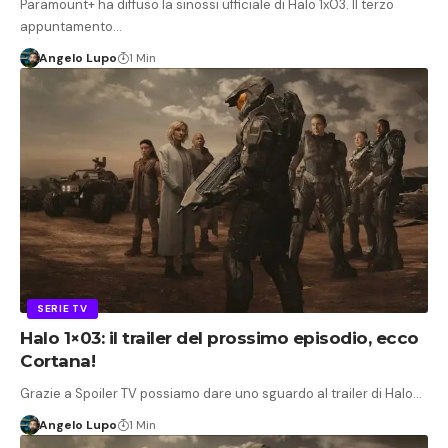
Paramount+ ha diffuso la sinossi ufficiale di Halo 1x03. Il terzo
appuntamento…
Angelo Lupo
1 Min
SERIE TV
Halo 1×03: il trailer del prossimo episodio, ecco
Cortana!
Grazie a Spoiler TV possiamo dare uno sguardo al trailer di Halo…
Angelo Lupo
1 Min