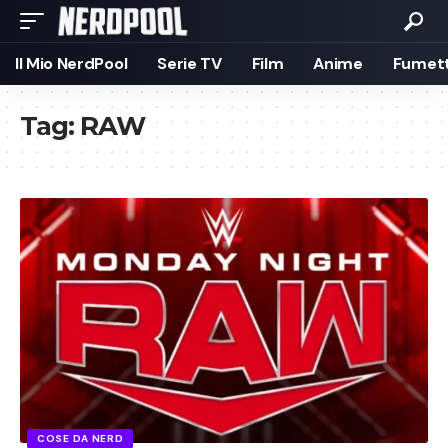
Il Mio NerdPool
Serie TV
Film
Anime
Fumett
Tag:
RAW
COSE DA NERD