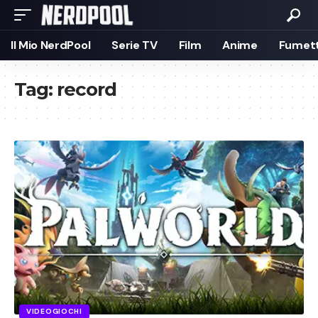
Il Mio NerdPool
Serie TV
Film
Anime
Fumett
Tag:
record
VIDEOGIOCHI