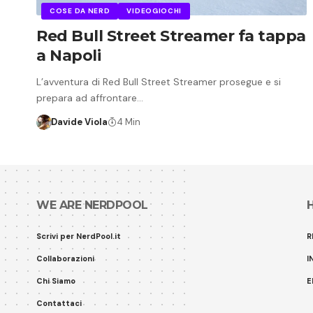
COSE DA NERD
VIDEOGIOCHI
Red Bull Street Streamer fa tappa
a Napoli
L’avventura di Red Bull Street Streamer prosegue e si
prepara ad affrontare…
Davide Viola
4 Min
WE ARE NERDPOOL
Scrivi per NerdPool.it
R
Collaborazioni
I
Chi Siamo
E
Contattaci