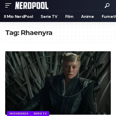
Il Mio NerdPool
Serie TV
Film
Anime
Fumett
Tag:
Rhaenyra
IN EVIDENZA
SERIE TV