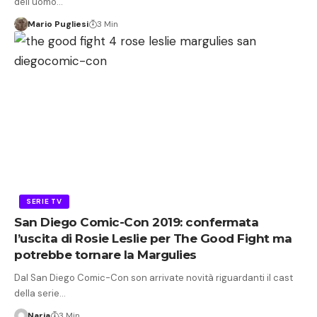
dell’uomo…
Mario Pugliesi
3 Min
SERIE TV
San Diego Comic-Con 2019: confermata
l’uscita di Rosie Leslie per The Good Fight ma
potrebbe tornare la Margulies
Dal San Diego Comic-Con son arrivate novità riguardanti il cast
della serie…
Narja
3 Min