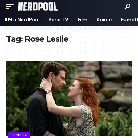
Il Mio NerdPool
Serie TV
Film
Anime
Fumett
Tag:
Rose Leslie
SERIE TV