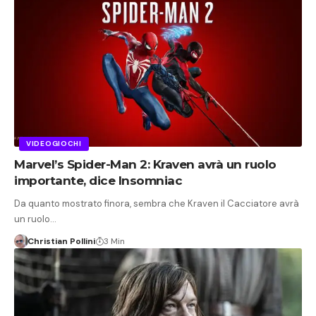
VIDEOGIOCHI
Marvel’s Spider-Man 2: Kraven avrà un ruolo
importante, dice Insomniac
Da quanto mostrato finora, sembra che Kraven il Cacciatore avrà
un ruolo…
Christian Pollini
3 Min