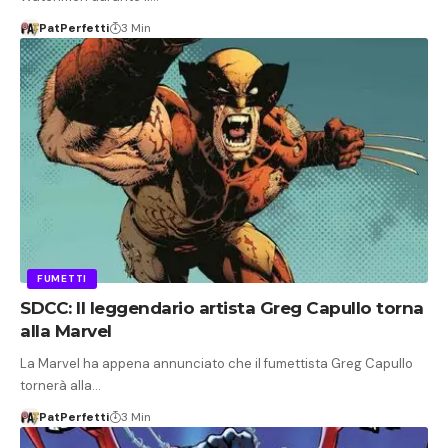
PatPerfetti
3 Min
FUMETTI
SDCC: Il leggendario artista Greg Capullo torna
alla Marvel
La Marvel ha appena annunciato che il fumettista Greg Capullo
tornerà alla…
PatPerfetti
3 Min