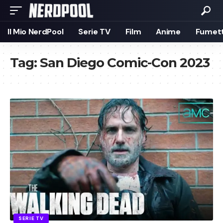
Il Mio NerdPool
Serie TV
Film
Anime
Fumett
Tag:
San Diego Comic-Con 2023
SERIE TV