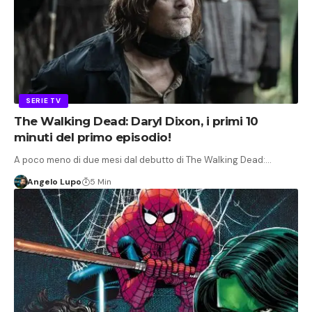
SERIE TV
The Walking Dead: Daryl Dixon, i primi 10
minuti del primo episodio!
A poco meno di due mesi dal debutto di The Walking Dead:…
Angelo Lupo
5 Min