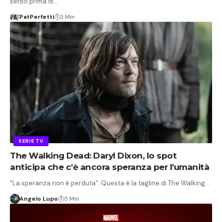
serbo prima di…
PatPerfetti
3 Min
SERIE TV
The Walking Dead: Daryl Dixon, lo spot
anticipa che c’è ancora speranza per l’umanità
"La speranza non è perduta". Questa è la tagline di The Walking…
Angelo Lupo
5 Min