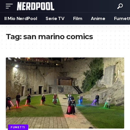
Il Mio NerdPool
Serie TV
Film
Anime
Fumett
Tag:
san marino comics
FUMETTI