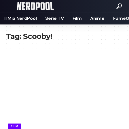
Il Mio NerdPool
Serie TV
Film
Anime
Fumett
Tag:
Scooby!
FILM