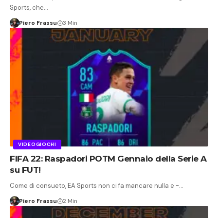
Sports, che…
Piero Frassu
3 Min
VIDEOGIOCHI
FIFA 22: Raspadori POTM Gennaio della Serie A
su FUT!
Come di consueto, EA Sports non ci fa mancare nulla e -…
Piero Frassu
2 Min