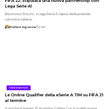
FIFA 22: stipulata una nuova partnership con
Lega Serie A!
Electronics Arts Inc. e Lega Serie A, l'apice della piramide
calcistica italiana,…
Stefano Ingrassia
3 Min
VIDEOGIOCHI
Le Online Qualifier della eSerie A TIM su FIFA 21
al termine
Si giocherà domani, 15 dicembre, l’ultima Cup di qualificazione