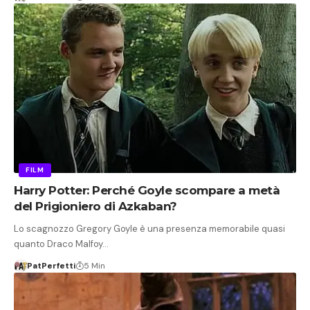
FILM
Harry Potter: Perché Goyle scompare a metà
del Prigioniero di Azkaban?
Lo scagnozzo Gregory Goyle è una presenza memorabile quasi
quanto Draco Malfoy…
PatPerfetti
5 Min