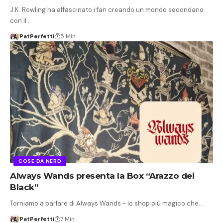
J.K. Rowling ha affascinato i fan creando un mondo secondario
con il…
PatPerfetti
5 Min
COSE DA NERD
Always Wands presenta la Box “Arazzo dei
Black”
Torniamo a parlare di Always Wands - lo shop più magico che…
PatPerfetti
7 Min