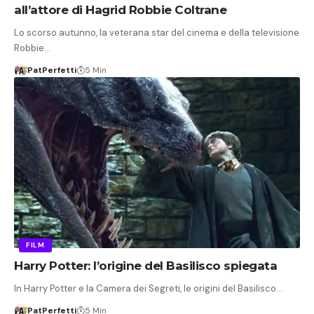
all’attore di Hagrid Robbie Coltrane
Lo scorso autunno, la veterana star del cinema e della televisione
Robbie…
PatPerfetti
5 Min
FILM
Harry Potter: l’origine del Basilisco spiegata
In Harry Potter e la Camera dei Segreti, le origini del Basilisco…
PatPerfetti
5 Min