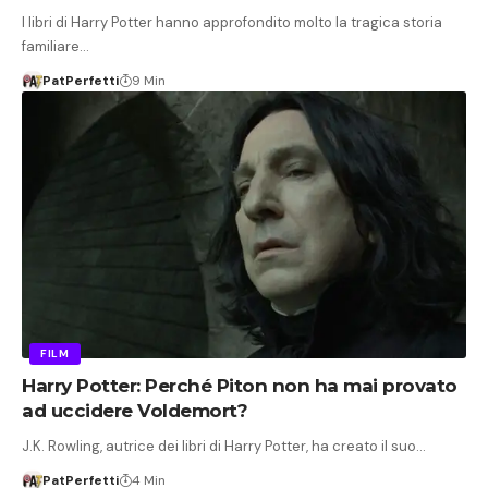
I libri di Harry Potter hanno approfondito molto la tragica storia
familiare…
PatPerfetti
9 Min
FILM
Harry Potter: Perché Piton non ha mai provato
ad uccidere Voldemort?
J.K. Rowling, autrice dei libri di Harry Potter, ha creato il suo…
PatPerfetti
4 Min