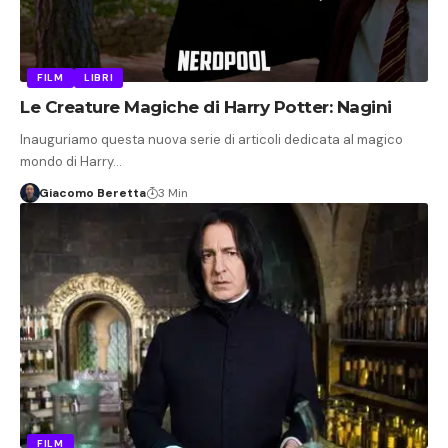
FILM
LIBRI
Le Creature Magiche di Harry Potter: Nagini
Inauguriamo questa nuova serie di articoli dedicata al magico
mondo di Harry…
Giacomo Beretta
3 Min
FILM