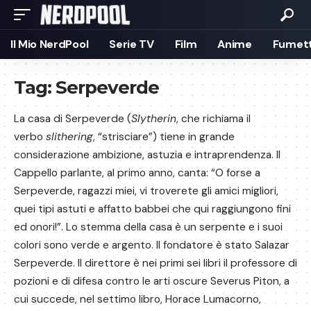
Il Mio NerdPool
Serie TV
Film
Anime
Fumett
Tag:
Serpeverde
La casa di Serpeverde (
Slytherin
, che richiama il
verbo
slithering
, “strisciare”) tiene in grande
considerazione ambizione, astuzia e intraprendenza. Il
Cappello parlante, al primo anno, canta: “O forse a
Serpeverde, ragazzi miei, vi troverete gli amici migliori,
quei tipi astuti e affatto babbei che qui raggiungono fini
ed onori!”. Lo stemma della casa è un serpente e i suoi
colori sono verde e argento. Il fondatore è stato Salazar
Serpeverde. Il direttore è nei primi sei libri il professore di
pozioni e di difesa contro le arti oscure Severus Piton, a
cui succede, nel settimo libro, Horace Lumacorno,