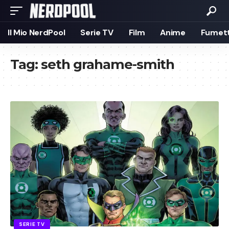
Il Mio NerdPool
Serie TV
Film
Anime
Fumett
Tag:
seth grahame-smith
SERIE TV