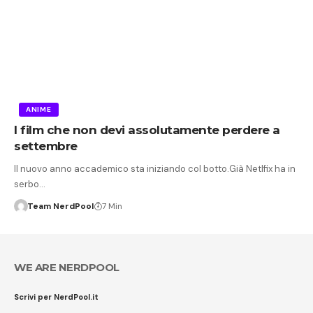
ANIME
I film che non devi assolutamente perdere a
settembre
Il nuovo anno accademico sta iniziando col botto.Già Netlfix ha in
serbo…
Team NerdPool
7 Min
WE ARE NERDPOOL
Scrivi per NerdPool.it