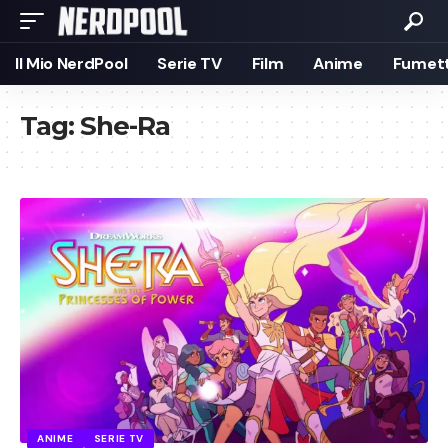
Il Mio NerdPool
Serie TV
Film
Anime
Fumett
Tag:
She-Ra
ANIME
SERIE TV