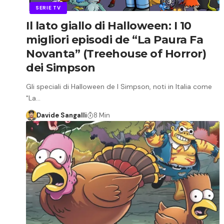
SERIE TV
Il lato giallo di Halloween: I 10
migliori episodi de “La Paura Fa
Novanta” (Treehouse of Horror)
dei Simpson
Gli speciali di Halloween de I Simpson, noti in Italia come
"La…
Davide Sangalli
8 Min