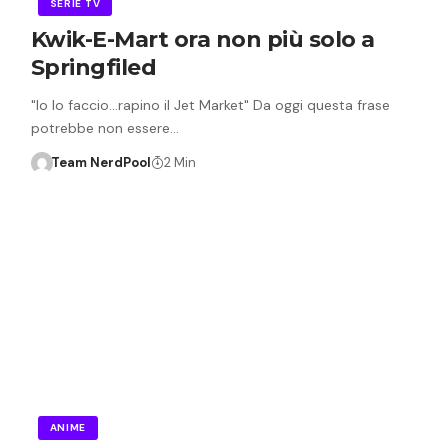
SERIE TV
Kwik-E-Mart ora non più solo a
Springfiled
"Io lo faccio...rapino il Jet Market" Da oggi questa frase
potrebbe non essere…
Team NerdPool
2 Min
ANIME