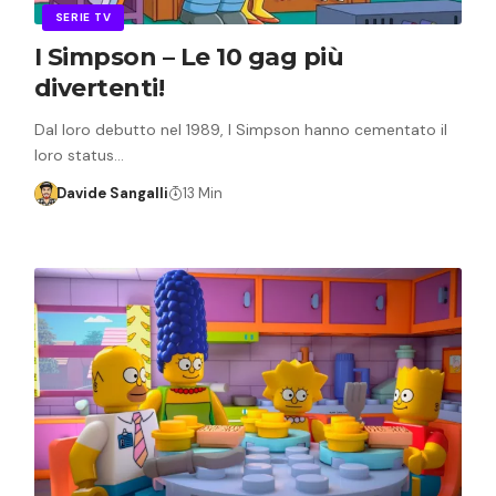
SERIE TV
I Simpson – Le 10 gag più
divertenti!
Dal loro debutto nel 1989, I Simpson hanno cementato il
loro status…
Davide Sangalli
13 Min