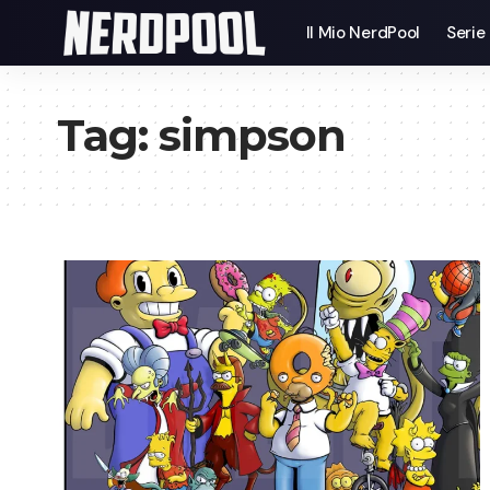
Il Mio NerdPool
Serie
Tag:
simpson