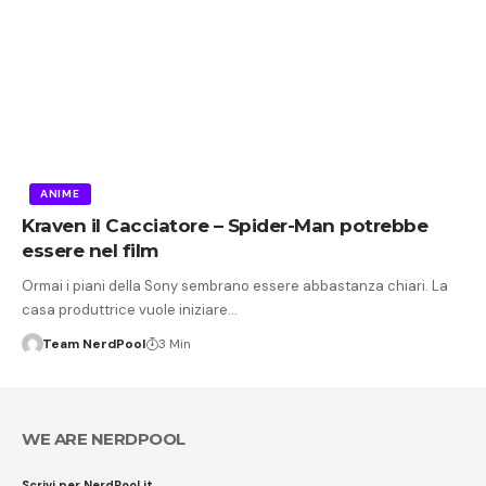
ANIME
Kraven il Cacciatore – Spider-Man potrebbe
essere nel film
Ormai i piani della Sony sembrano essere abbastanza chiari. La
casa produttrice vuole iniziare…
Team NerdPool
3 Min
WE ARE NERDPOOL
Scrivi per NerdPool.it