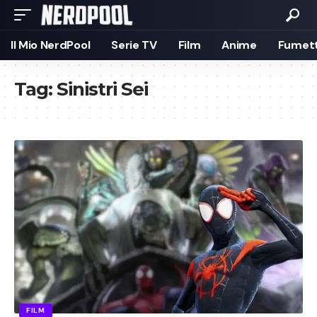
Il Mio NerdPool
Serie TV
Film
Anime
Fumett
Tag:
Sinistri Sei
FILM