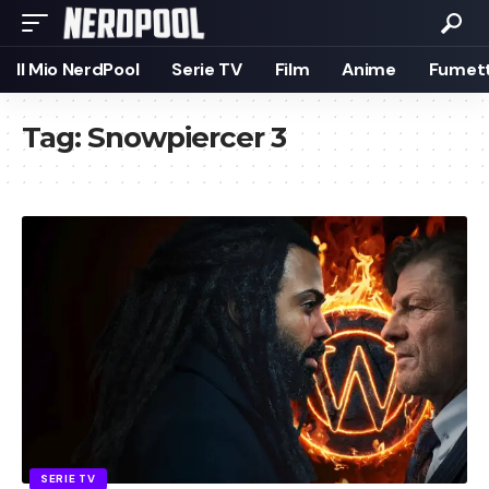
Il Mio NerdPool
Serie TV
Film
Anime
Fumett
Tag:
Snowpiercer 3
SERIE TV