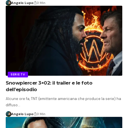
Angelo Lupo
3 Min
SERIE TV
Snowpiercer 3×02: il trailer e le foto
dell’episodio
Alcune ore fa, TNT (emittente americana che produce la serie) ha
diffuso…
Angelo Lupo
3 Min