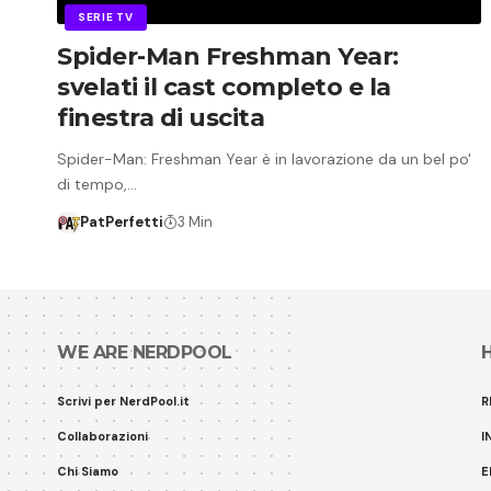
SERIE TV
Spider-Man Freshman Year:
svelati il cast completo e la
finestra di uscita
Spider-Man: Freshman Year è in lavorazione da un bel po'
di tempo,…
PatPerfetti
3 Min
WE ARE NERDPOOL
Scrivi per NerdPool.it
R
Collaborazioni
I
Chi Siamo
E