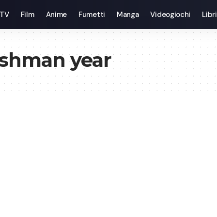
 TV
Film
Anime
Fumetti
Manga
Videogiochi
Libri
eshman year