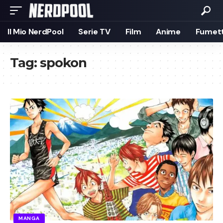
Il Mio NerdPool
Serie TV
Film
Anime
Fumett
Tag:
spokon
MANGA