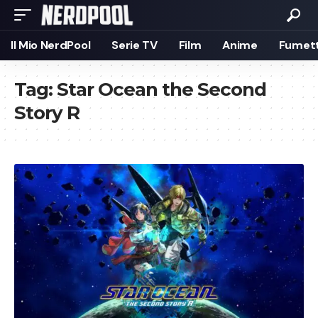
Il Mio NerdPool
Serie TV
Film
Anime
Fumett
Tag:
Star Ocean the Second
Story R