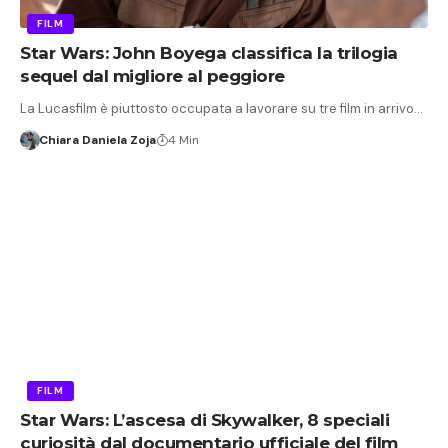
FILM
Star Wars: John Boyega classifica la trilogia
sequel dal migliore al peggiore
La Lucasfilm è piuttosto occupata a lavorare su tre film in arrivo…
Chiara Daniela Zoja
4 Min
FILM
Star Wars: L’ascesa di Skywalker, 8 speciali
curiosità dal documentario ufficiale del film