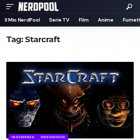
Il Mio NerdPool
Serie TV
Film
Anime
Fumett
Tag:
Starcraft
IN EVIDENZA
VIDEOGIOCHI