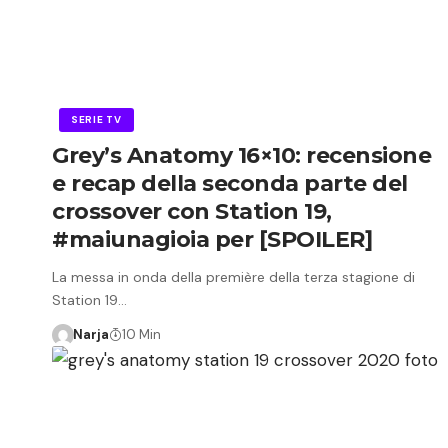
SERIE TV
Grey’s Anatomy 16×10: recensione
e recap della seconda parte del
crossover con Station 19,
#maiunagioia per [SPOILER]
La messa in onda della première della terza stagione di
Station 19…
Narja
10 Min