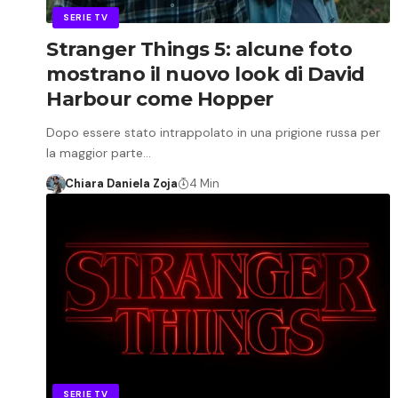
SERIE TV
Stranger Things 5: alcune foto
mostrano il nuovo look di David
Harbour come Hopper
Dopo essere stato intrappolato in una prigione russa per
la maggior parte…
Chiara Daniela Zoja
4 Min
SERIE TV