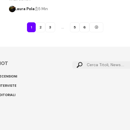
Laura Pola
5 Min
1
2
3
…
5
6
HOT
Cerca:
ECENSIONI
NTERVISTE
DITORIALI