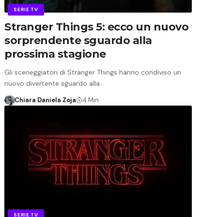
SERIE TV
Stranger Things 5: ecco un nuovo
sorprendente sguardo alla
prossima stagione
Gli sceneggiatori di Stranger Things hanno condiviso un
nuovo divertente sguardo alla…
Chiara Daniela Zoja
4 Min
SERIE TV