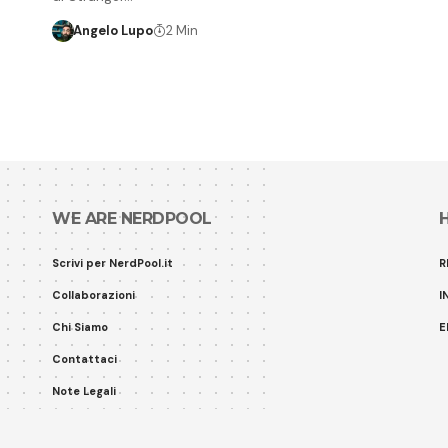
Angelo Lupo
2 Min
WE ARE NERDPOOL
Scrivi per NerdPool.it
R
Collaborazioni
I
Chi Siamo
E
Contattaci
Note Legali