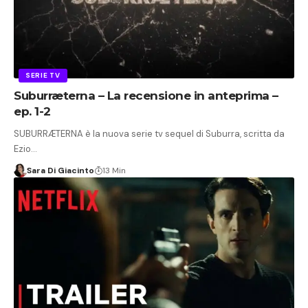
SERIE TV
Suburræterna – La recensione in anteprima –
ep. 1-2
SUBURRÆTERNA è la nuova serie tv sequel di Suburra, scritta da
Ezio…
Sara Di Giacinto
13 Min