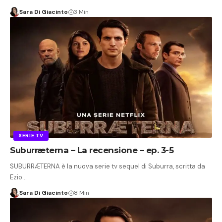
Sara Di Giacinto
3 Min
SERIE TV
Suburræterna – La recensione – ep. 3-5
SUBURRÆTERNA è la nuova serie tv sequel di Suburra, scritta da
Ezio…
Sara Di Giacinto
8 Min