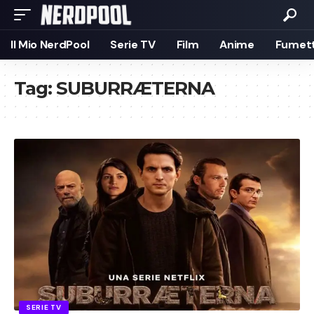
Il Mio NerdPool
Serie TV
Film
Anime
Fumett
Tag:
SUBURRÆTERNA
SERIE TV