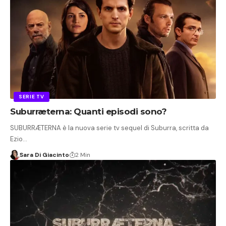
SERIE TV
Suburræterna: Quanti episodi sono?
SUBURRÆTERNA è la nuova serie tv sequel di Suburra, scritta da
Ezio…
Sara Di Giacinto
2 Min