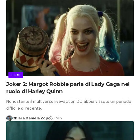
FILM
Joker 2: Margot Robbie parla di Lady Gaga nel
ruolo di Harley Quinn
Nonostante il multiverso live-action DC abbia vissuto un periodo
difficile di recente,…
Chiara Daniela Zoja
3 Min