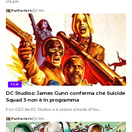
sta per…
PatPerfetti
2 Min
FILM
DC Studios: James Gunn conferma che Suicide
Squad 3 non è in programma
Il co-CEO dei DC Studios si è seduto a Inside of You…
PatPerfetti
3 Min