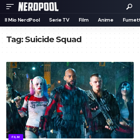
Il Mio NerdPool
Serie TV
Film
Anime
Fumett
Tag:
Suicide Squad
FILM