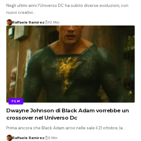
Negli ultimi anni l'Universo DC ha subito diverse evoluzioni, con
nuovi creativi…
Raffaele Ramirez
10 Min
FILM
Dwayne Johnson di Black Adam vorrebbe un
crossover nel Universo Dc
Prima ancora che Black Adam arrivi nelle sale il 21 ottobre, la…
Raffaele Ramirez
3 Min