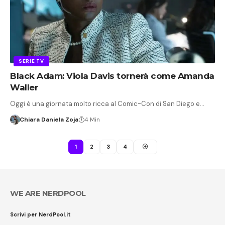
SERIE TV
Black Adam: Viola Davis tornerà come Amanda
Waller
Oggi è una giornata molto ricca al Comic-Con di San Diego e…
Chiara Daniela Zoja
4 Min
1
2
3
4
WE ARE NERDPOOL
Scrivi per NerdPool.it