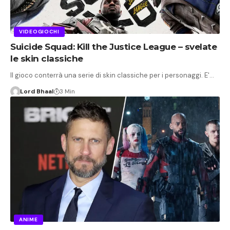
VIDEOGIOCHI
Suicide Squad: Kill the Justice League – svelate
le skin classiche
Il gioco conterrà una serie di skin classiche per i personaggi. E'…
Lord Bhaal
3 Min
ANIME