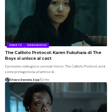
SERIE TV
VIDEOGIOCHI
The Callisto Protocol: Karen Fukuhara di The
Boys si unisce al cast
Il prossimo videogioco survival-horror, The Callisto Protocol, avrà
come protagonista un'attrice di…
Chiara Daniela Zoja
2 Min