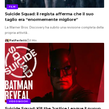
FILM
Suicide Squad: il regista afferma che il suo
taglio era “enormemente migliore”
La Warner Bros. Discovery ha subito una revisione completa della
propria attività…
PatPerfetti
3 Min
VIDEOGIOCHI
Suicide Squad: Kill the Justice League il nuovo