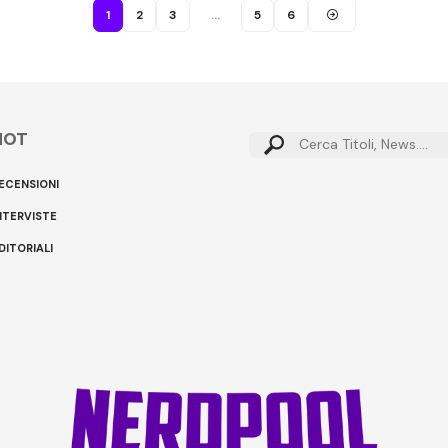
1
2
3
…
5
6
HOT
Cerca:
ECENSIONI
NTERVISTE
DITORIALI