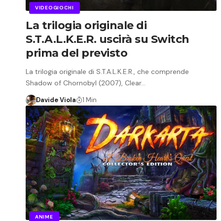
VIDEOGIOCHI
La trilogia originale di
S.T.A.L.K.E.R. uscirà su Switch
prima del previsto
La trilogia originale di S.T.A.L.K.E.R., che comprende
Shadow of Chornobyl (2007), Clear…
Davide Viola
1 Min
ANIME