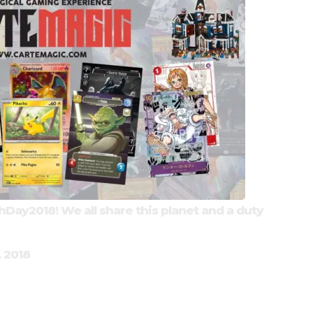
hDay2018
! We all share this planet and a duty
, 2018