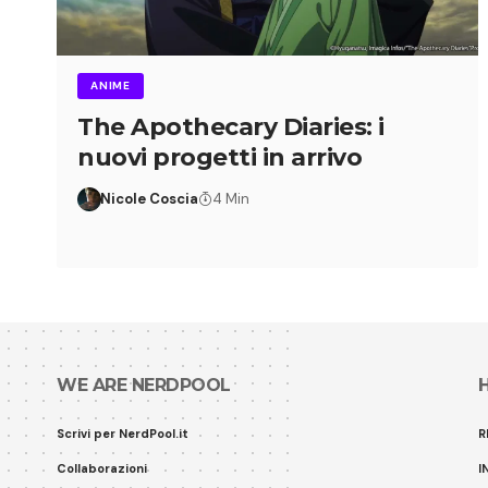
ANIME
The Apothecary Diaries: i
nuovi progetti in arrivo
Nicole Coscia
4 Min
WE ARE NERDPOOL
Scrivi per NerdPool.it
R
Collaborazioni
I