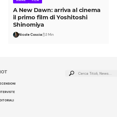
ANIME
FILM
A New Dawn: arriva al cinema
il primo film di Yoshitoshi
Shinomiya
Nicole Coscia
3 Min
HOT
ECENSIONI
NTERVISTE
DITORIALI