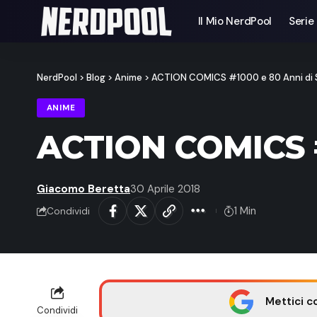
Il Mio NerdPool
Serie
NerdPool
>
Blog
>
Anime
>
ACTION COMICS #1000 e 80 Anni di
ANIME
ACTION COMICS #
Giacomo Beretta
30 Aprile 2018
1 Min
Condividi
Mettici c
Condividi