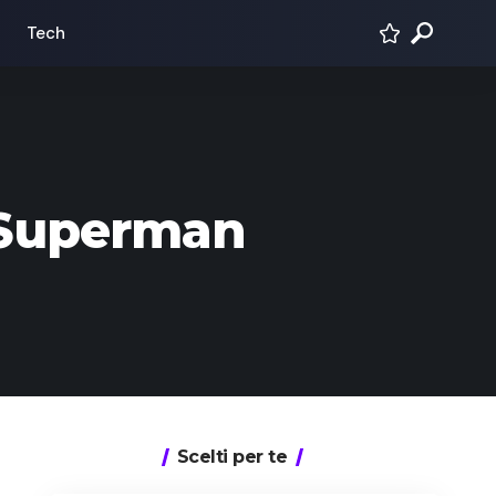
Tech
 Superman
Scelti per te