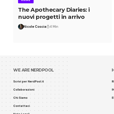
ANIME
The Apothecary Diaries: i
nuovi progetti in arrivo
Nicole Coscia
4 Min
WE ARE NERDPOOL
Scrivi per NerdPool.it
R
Collaborazioni
I
Chi Siamo
E
Contattaci