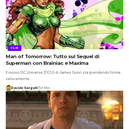
FILM
Man of Tomorrow: Tutto sul Sequel di
Superman con Brainiac e Maxima
Il nuovo DC Universe (DCU) di James Gunn sta prendendo forma
velocemente.…
Davide Sangalli
4 Min