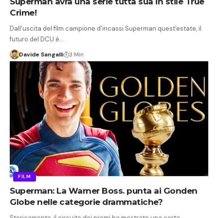
Superman avrà una serie tutta sua in stile True
Crime!
Dall'uscita del film campione d'incassi Superman quest'estate, il
futuro del DCU è…
Davide Sangalli
3 Min
FILM
Superman: La Warner Boss. punta ai Gonden
Globe nelle categorie drammatiche?
Storicamente, il circuito dei premi ha mostrato una certa