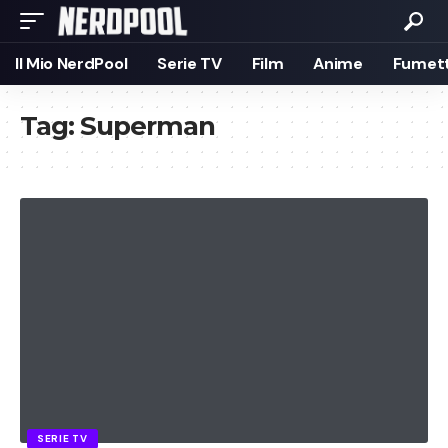
Il Mio NerdPool
Serie TV
Film
Anime
Fumett
Tag:
Superman
SERIE TV