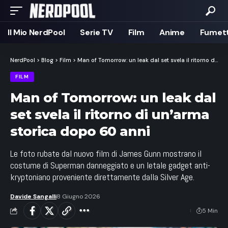
Il Mio NerdPool
Serie TV
Film
Anime
Fumett
NerdPool
>
Blog
>
Film
>
Man of Tomorrow: un leak dal set svela il ritorno di un’arma storica dopo 60 anni
FILM
Man of Tomorrow: un leak dal
set svela il ritorno di un’arma
storica dopo 60 anni
Le foto rubate dal nuovo film di James Gunn mostrano il
costume di Superman danneggiato e un letale gadget anti-
kryptoniano proveniente direttamente dalla Silver Age.
Davide Sangalli
8 Giugno 2026
5 Min