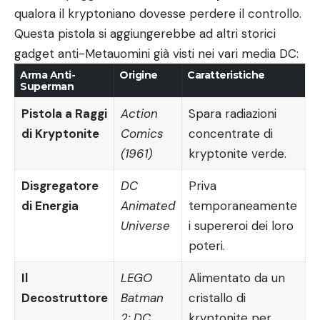
qualora il kryptoniano dovesse perdere il controllo.
Questa pistola si aggiungerebbe ad altri storici
gadget anti-Metauomini già visti nei vari media DC:
Arma Anti-
Origine
Caratteristiche
Superman
Pistola a Raggi
Action
Spara radiazioni
di Kryptonite
Comics
concentrate di
(1961)
kryptonite verde.
Disgregatore
DC
Priva
di Energia
Animated
temporaneamente
Universe
i supereroi dei loro
poteri.
Il
LEGO
Alimentato da un
Decostruttore
Batman
cristallo di
2: DC
kryptonite per