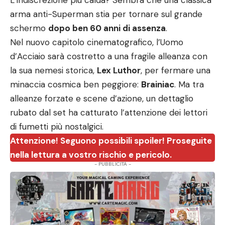
L’indiscrezione più calda? Sembra che una classica
arma anti-Superman stia per tornare sul grande
schermo
dopo ben 60 anni di assenza
.
Nel nuovo capitolo cinematografico, l’Uomo
d’Acciaio sarà costretto a una fragile alleanza con
la sua nemesi storica,
Lex Luthor
, per fermare una
minaccia cosmica ben peggiore:
Brainiac
. Ma tra
alleanze forzate e scene d’azione, un dettaglio
rubato dal set ha catturato l’attenzione dei lettori
di fumetti più nostalgici.
Attenzione! Seguono possibili spoiler! Proseguite
nella lettura a vostro rischio e pericolo.
- PUBBLICITÀ -