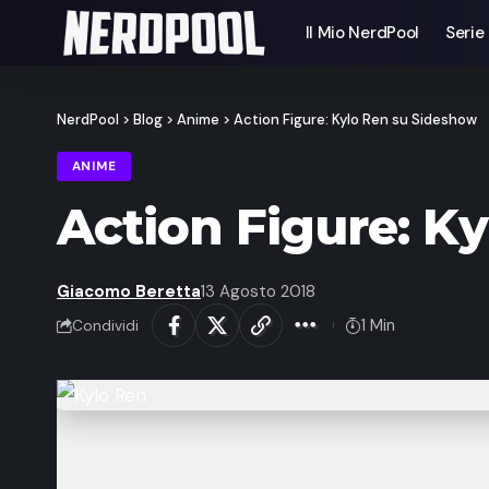
Il Mio NerdPool
Serie
NerdPool
>
Blog
>
Anime
>
Action Figure: Kylo Ren su Sideshow
ANIME
Action Figure: K
Giacomo Beretta
13 Agosto 2018
1 Min
Condividi