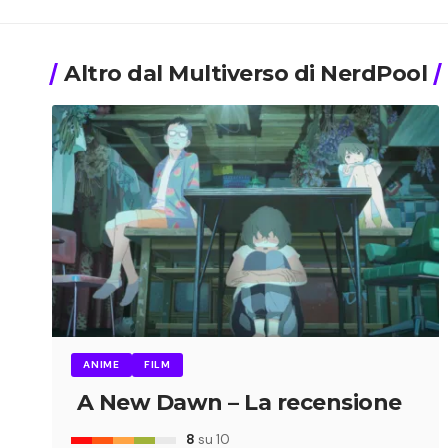
Altro dal Multiverso di NerdPool
ANIME
FILM
A New Dawn – La recensione
8
su 10