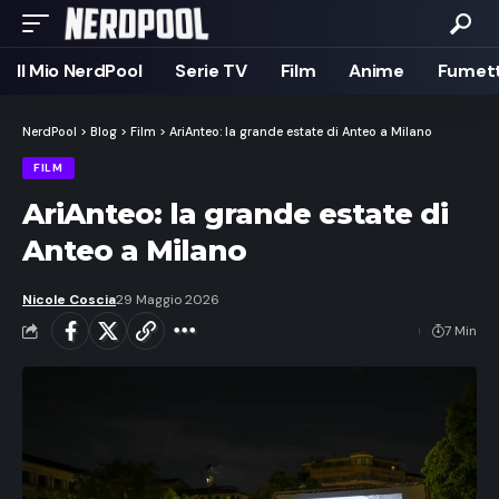
Il Mio NerdPool
Serie TV
Film
Anime
Fumett
NerdPool
>
Blog
>
Film
>
AriAnteo: la grande estate di Anteo a Milano
FILM
AriAnteo: la grande estate di
Anteo a Milano
Nicole Coscia
29 Maggio 2026
7 Min