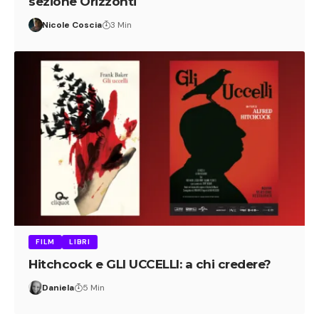
sezione Orizzonti
Nicole Coscia
3 Min
FILM
LIBRI
Hitchcock e GLI UCCELLI: a chi credere?
Daniela
5 Min