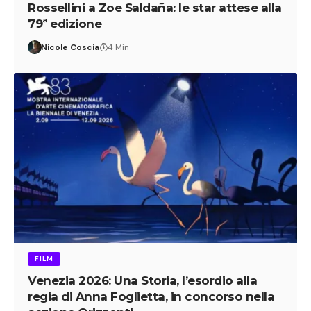
Rossellini a Zoe Saldaña: le star attese alla
79ª edizione
Nicole Coscia
4 Min
FILM
Venezia 2026: Una Storia, l’esordio alla
regia di Anna Foglietta, in concorso nella