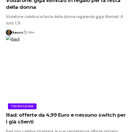
Vodafone: giga illimitati in regalo per la festa
della donna
Vodafone celebra la festa della donna regalando giga illimitati. A
tutti. L'8…
Gauss
1 Min
TECNOLOGIA
Iliad: offerte da 4,99 Euro e nessuno switch per
i già clienti
Iliad non cambia strategia, le sue vantaggiose offerte restano