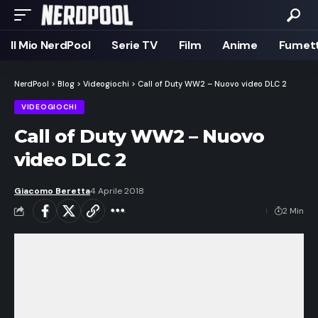
Il Mio NerdPool
Serie TV
Film
Anime
Fumett
NerdPool
>
Blog
>
Videogiochi
>
Call of Duty WW2 – Nuovo video DLC 2
VIDEOGIOCHI
Call of Duty WW2 – Nuovo
video DLC 2
Giacomo Beretta
4 Aprile 2018
2 Min