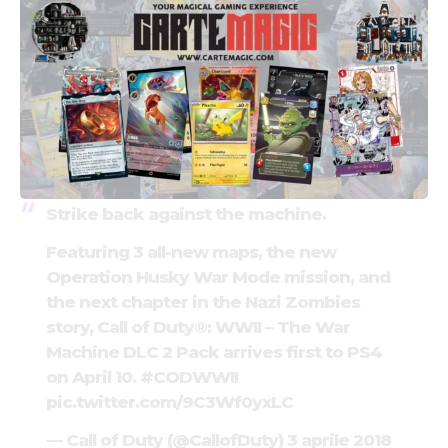
Strike back against the machine.
Featuring 3 all-new maps, the new
Operation Husky War Mode mission, and
the next chapter in the Nazi Zombies
story, Call of Duty®: WWII – The War
Machine DLC 2 Pack arrives first to PS4
on April 10.
#CODWWII
pic.twitter.com/9C3Wf0yxLC
— Call of Duty (@CallofDuty)
3 aprile 2018