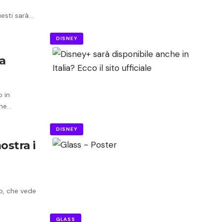
uesti sarà…
DISNEY
a
o in
one…
DISNEY
ostra i
io, che vede
GLASS