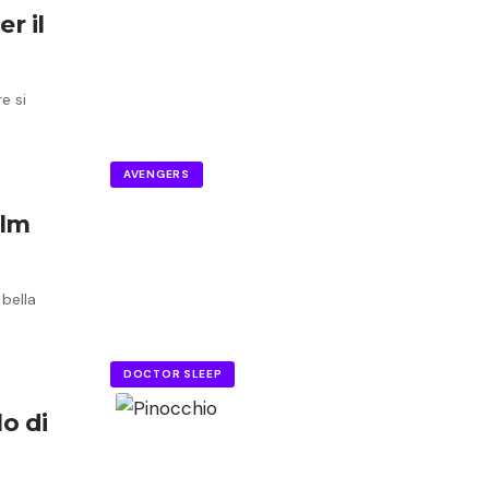
r il
e si
AVENGERS
ilm
 bella
DOCTOR SLEEP
o di