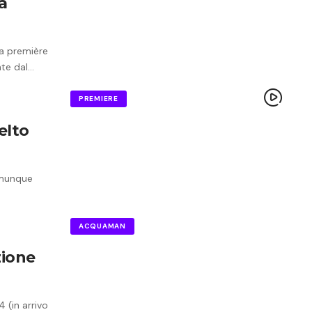
a
la première
nte dal…
PREMIERE
elto
comunque
ACQUAMAN
zione
 (in arrivo