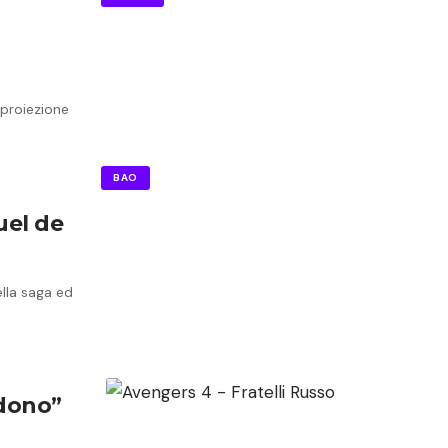
 proiezione
BAO
uel de
ella saga ed
ndono”