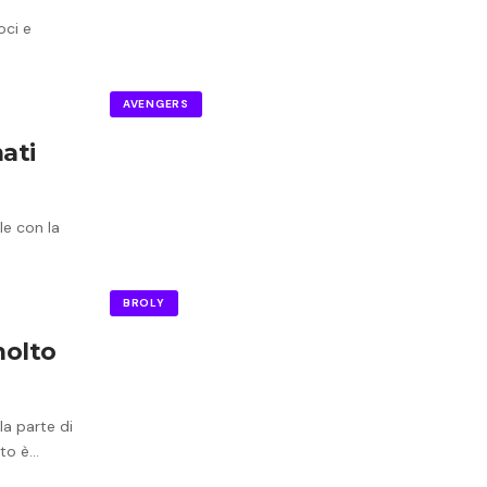
oci e
AVENGERS
ati
le con la
BROLY
molto
la parte di
sto è…