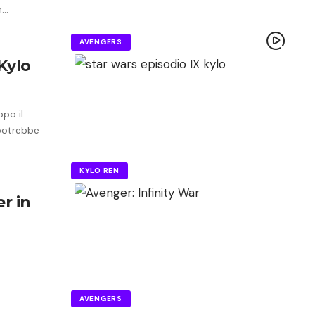
n…
AVENGERS
Kylo
po il
 potrebbe
KYLO REN
er in
AVENGERS