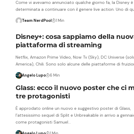
Come vi avevamo annunciato qualche giorno fa, la Disney è
determinata a continuare con il genere live action. Uno di q
Team NerdPool
1 Min
Disney+: cosa sappiamo della nuov
piattaforma di streaming
Netflix, Amazon Prime Video, Now Tv (Sky), DC Universe (sol
America), Chili. Sono solo alcune delle piattaforme di fruizi
Angelo Lupo
6 Min
Glass: ecco il nuovo poster che ci m
tre protagonisti
È approdato online un nuovo e suggestivo poster di Glass,
l’attesissimo sequel di Split e Unbreakable in arrivo a genna
come protagonisti Samuel…
Angelo Lupo
1 Min