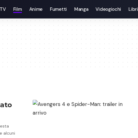
 TV
Film
Anime
Fumetti
Manga
Videogiochi
Libri
tato
uesta
e alcuni