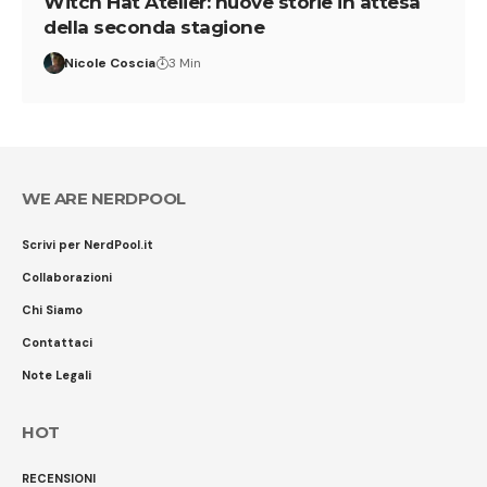
Witch Hat Atelier: nuove storie in attesa
della seconda stagione
Nicole Coscia
3 Min
WE ARE NERDPOOL
Scrivi per NerdPool.it
Collaborazioni
Chi Siamo
Contattaci
Note Legali
HOT
RECENSIONI