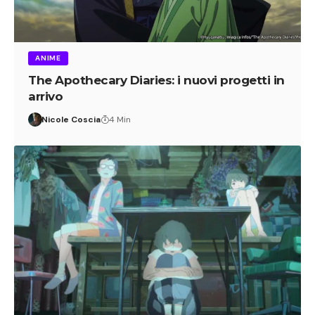
ANIME
The Apothecary Diaries: i nuovi progetti in
arrivo
Nicole Coscia
4 Min