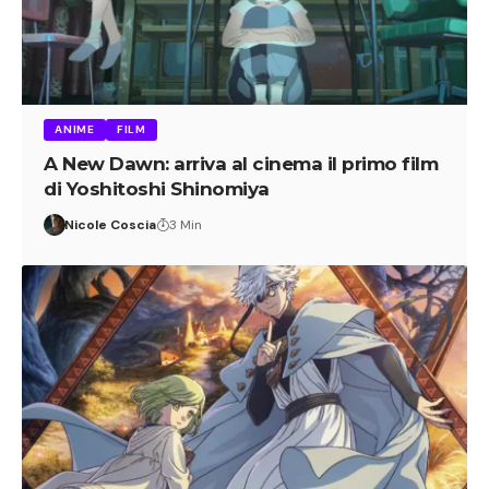
ANIME
FILM
A New Dawn: arriva al cinema il primo film
di Yoshitoshi Shinomiya
Nicole Coscia
3 Min