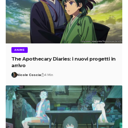
ANIME
The Apothecary Diaries: i nuovi progetti in
arrivo
Nicole Coscia
4 Min